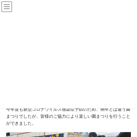
コ
ナ
ン
ビ
テ
ゲ
ン
ー
ツ
シ
お知らせ
へ
ョ
ス
ン
キ
に
HOME
お知らせ
園まつり【誓念寺こども園】
ッ
移
プ
動
2023年8月8日
園まつり【誓念寺こども園】
7/29（土）誓念寺こども園で、園まつりがありました。
今年度も新型コロナウイルス感染症予防のため、例年とは違う園
まつりでしたが、皆様のご協力により楽しい園まつりを行うこと
ができました。