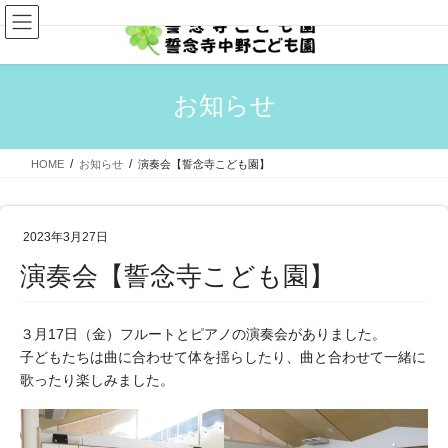
コ
ナ
ン
ビ
テ
ゲ
ン
ー
ツ
シ
お知らせ
へ
ョ
ス
ン
キ
に
HOME
お知らせ
演奏会【誓念寺こども園】
ッ
移
プ
動
2023年3月27日
演奏会【誓念寺こども園】
３月17日（金）フルートとピアノの演奏会がありました。
子どもたちは曲に合わせて体を揺らしたり、曲と合わせて一緒に
歌ったり楽しみました。