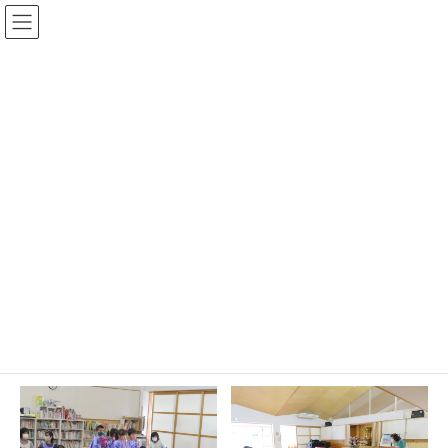
コ
ナ
ン
ビ
テ
ゲ
ン
ー
ツ
シ
お知らせ
へ
ョ
ス
ン
キ
に
HOME
お知らせ
花まつり【誓念寺こども園】
ッ
移
プ
動
2021年5月7日
花まつり【誓念寺こども園】
5月7日（金）お釈迦様の誕生日をお祝いする花まつりを行いまし
た。