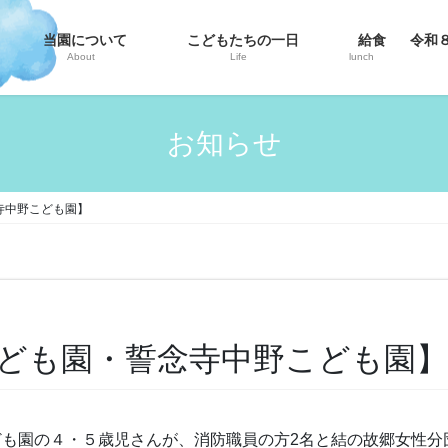
当園について
こどもたちの一日
給食
令和
About
Life
lunch
お知らせ
寺中野こども園】
ども園・誓念寺中野こども園】
こども園の４・５歳児さんが、消防職員の方2名と結の故郷女性