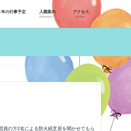
８年の行事予定
入園案内
アクセス
Admission
access
分団員の方2名による防火紙芝居を聞かせてもら