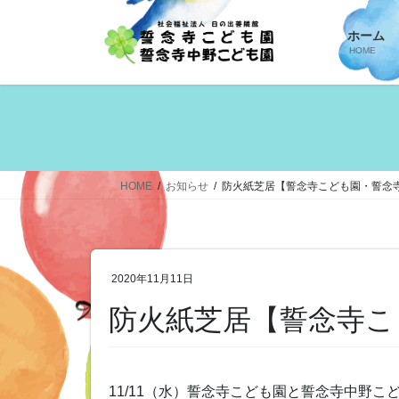
コ
ナ
ン
ビ
ホーム
テ
ゲ
HOME
ン
ー
ツ
シ
へ
ョ
ス
ン
キ
に
ッ
移
HOME
お知らせ
防火紙芝居【誓念寺こども園・誓念
プ
動
2020年11月11日
防火紙芝居【誓念寺こ
11/11（水）誓念寺こども園と誓念寺中野